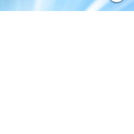
JK Grafikdesign
Julia Kubin
Mediengestalterin Print -
Gestaltung und
Technik
Altegasse 40 - 55218 Ingelheim am Rhein