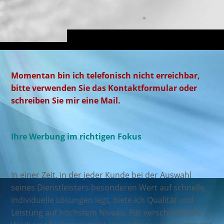
Momentan bin ich telefonisch nicht erreichbar,
bitte verwenden Sie das Kontaktformular oder
schreiben Sie mir eine Mail.
Ihre Werbung im richtigen Fokus
In einer Zeit, in der jeder Kunde bei der Auswahl
seines Dienstleisters besonderen Wert auf schnelle,
individuelle Lösungen legt,
biete ich Qualität und
Leistung auf höchstem Niveau.
Für verschiedenste