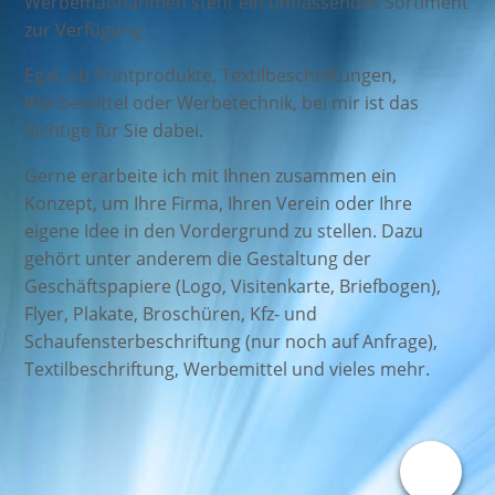
Werbemaßnahmen steht ein umfassendes Sortiment
zur Verfügung.
Egal, ob Printprodukte, Textilbeschriftungen,
Werbemittel oder Werbetechnik, bei mir ist das
Richtige für Sie dabei.
Gerne erarbeite ich mit Ihnen zusammen ein
Konzept, um Ihre Firma, Ihren Verein oder Ihre
eigene Idee in den Vordergrund zu stellen.
Dazu
gehört unter anderem die Gestaltung der
Geschäftspapiere (Logo, Visitenkarte, Briefbogen),
Flyer, Plakate, Broschüren, Kfz- und
Schaufensterbeschriftung (nur noch auf Anfrage),
Textilbeschriftung, Werbemittel und vieles mehr.